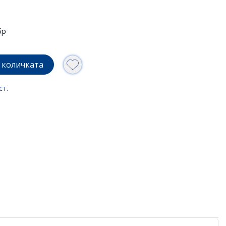
бр
 количката
ст.