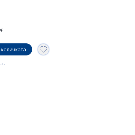
бр
 количката
ст.