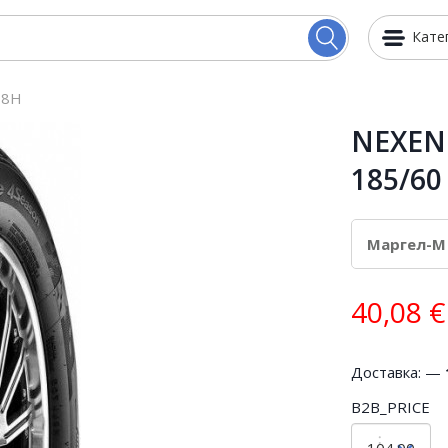
Кате
88H
NEXEN 
185/60
40,08
€
Доставка: —
B2B_PRICE