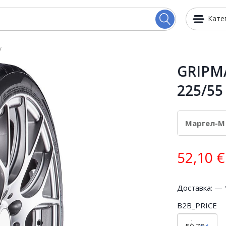
Кате
V
GRIPM
225/55
52,10
€
Доставка: —
B2B_PRICE