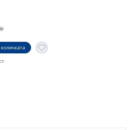
бр
 количката
ст.