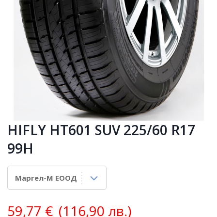
HIFLY HT601 SUV 225/60 R17
99H
59,77
€
(116,90 лв.)