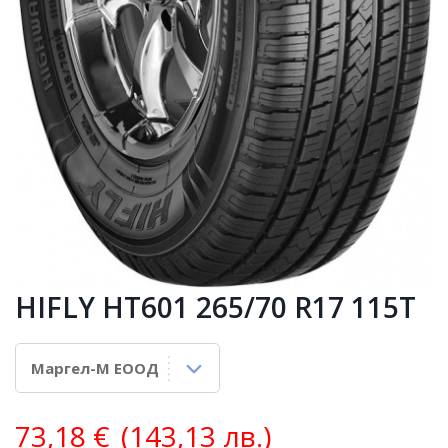
HIFLY HT601 265/70 R17 115T
73,18
€
(143,13 лв.)