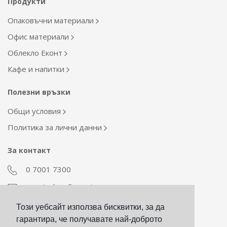
Продукти
Опаковъчни материали
Офис материали
Облекло Еконт
Кафе и напитки
Полезни връзки
Общи условия
Политика за лични данни
За контакт
0 7001 7300
econt_shop@econt.com
Този уебсайт използва бисквитки, за да
Екип Материални ресурси
гарантира, че получавате най-доброто