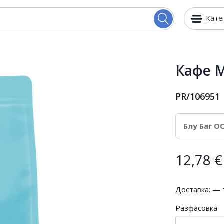
Кате
Кафе M
PR/106951
12,78
€
Доставка: —
Разфасовка